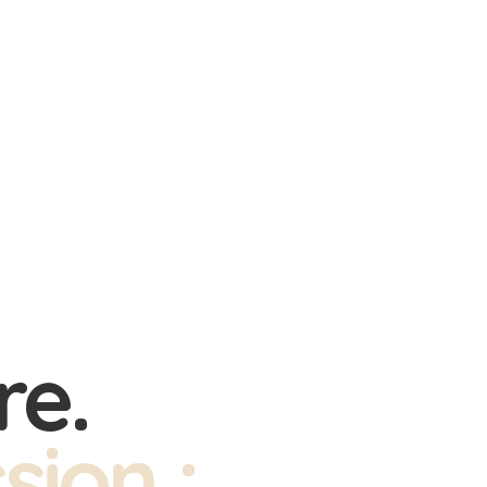
re.
sion :