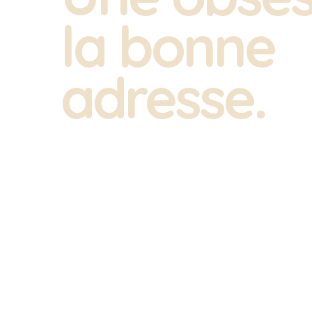
la bonne
adresse.
En apparence, trouver un salon de massage sér
minutes. En réalité, la moitié des résultats aff
approximatifs ou franchement trompeurs. D'où
manuel, têtu.