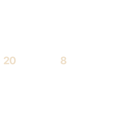
20
8
Arrondissements
Disciplines vérifiées
couverts + petite
et documentées
couronne