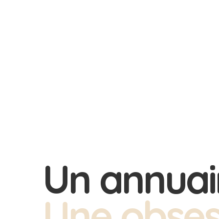
MASSAGE ZEN PARIS · À PROPOS
Un annuai
Une obses