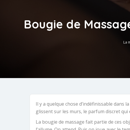
Bougie de Massage
La 
Il y a quelque chose d’indéfinissable dans 
glissent sur les murs, le parfum discret qui 
La bougie de massage fait partie de ces obj
l’allume. On attend. Puis on joue avec le temp